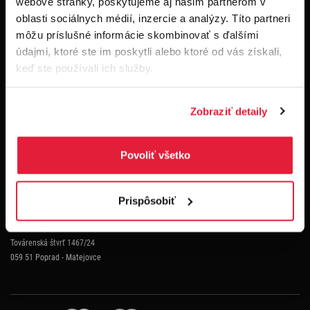
webové stránky, poskytujeme aj našim partnerom v
Kontakt
oblasti sociálnych médií, inzercie a analýzy. Títo partneri
môžu príslušné informácie skombinovať s ďalšími
Ochrana osobných
údajov
údajmi, ktoré ste im poskytli alebo ktoré od vás získali,
keď ste používali ich služby.
Nastavenie cookies
Kontakty
Socialne siete
Zobraziť detaily
0800 198 198
Facebook
synottip@synottip.sk
Instagram
Povoliť všetko
Naše zberne
Youtube
Prispôsobiť
Adresa podnikania
SYNOT TIP, a.s
Továrenská štvrť 1467/24
059 51 Poprad - Matejovce