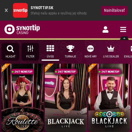
SYNOTTIP.SK
×
Nainštalovať
Sťahuj našu appku a využívaj jej výhody.
HĽADAŤ
FILTER
ÚVOD
TURNAJE
NOVÉ HRY
LIVE DEALER
EXKLU