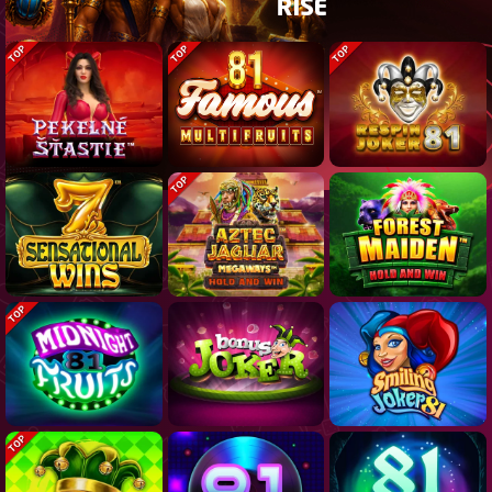
TOP hry