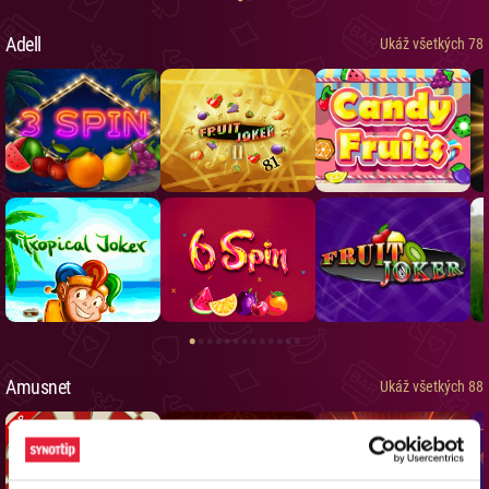
Adell
Ukáž všetkých 78
Amusnet
Ukáž všetkých 88