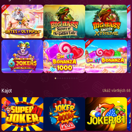
Kajot
Ukáž všetkých 68