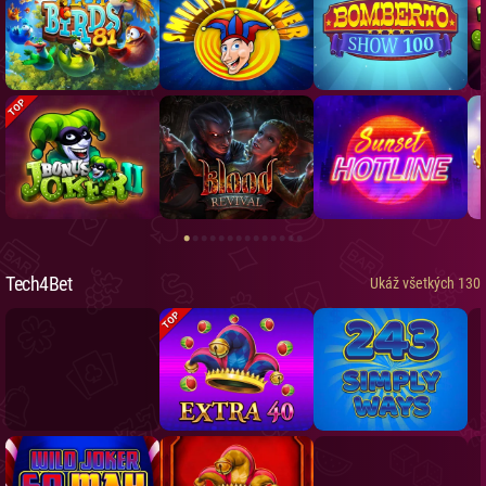
Tech4Bet
Ukáž všetkých 130