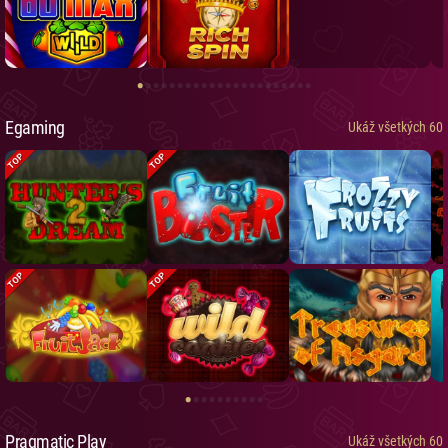
Egaming
Ukáž všetkých 60
Pragmatic Play
Ukáž všetkých 60