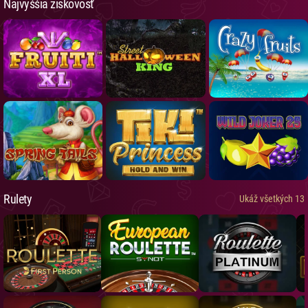
Najvyššia ziskovosť
Rulety
Ukáž všetkých 13