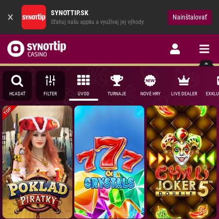
SYNOTTIP.SK
×
Nainštalovať
Sťahuj našu appku a využívaj jej výhody.
HĽADAŤ
FILTER
ÚVOD
TURNAJE
NOVÉ HRY
LIVE DEALER
EXKLU