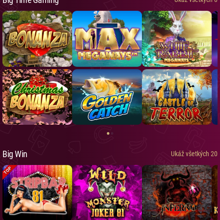
Big Win
Ukáž všetkých 20