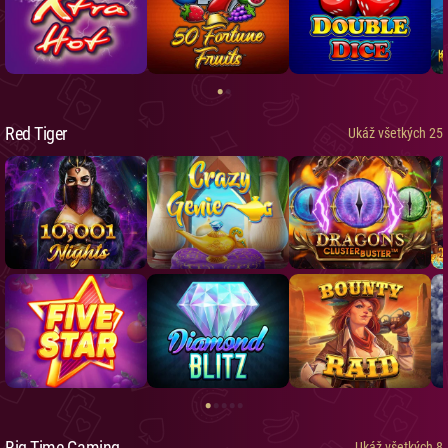
Red Tiger
Ukáž všetkých 25
Big Time Gaming
Ukáž všetkých 8