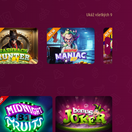
Ukáž všetkých 9
6
7