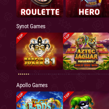
Synot Games
Apollo Games