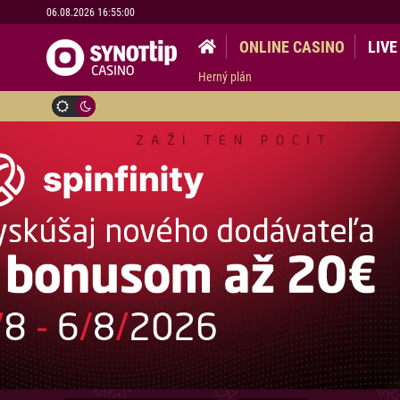
06.08.2026 16:55:05
ONLINE CASINO
LIVE
Herný plán