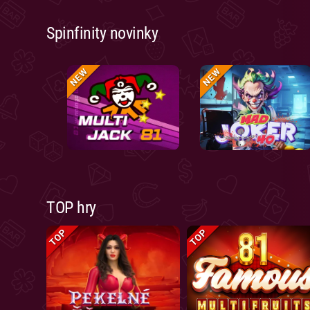
Spinfinity novinky
1
2
3
TOP hry