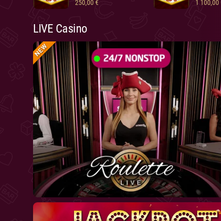
250,00 €
196,00 €
LIVE Casino