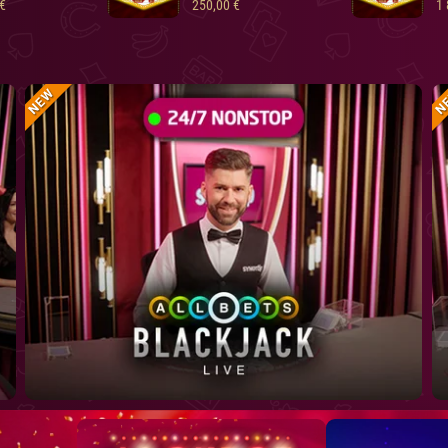
250,00 €
200,00 €