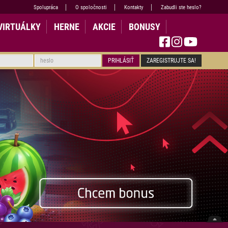
Spolupráca
O spoločnosti
Kontakty
Zabudli ste heslo?
VIRTUÁLKY
HERNE
AKCIE
BONUSY
PRIHLÁSIŤ
ZAREGISTRUJTE SA!