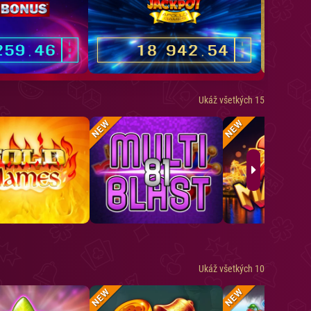
Ukáž všetkých 15
Ukáž všetkých 10